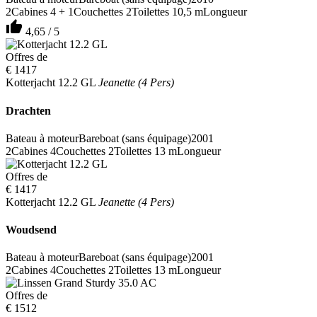
2
Cabines
4 + 1
Couchettes
2
Toilettes
10,5 m
Longueur
thumb_up
4,65 / 5
Offres de
€ 1417
Kotterjacht 12.2 GL
Jeanette (4 Pers)
Drachten
Bateau à moteur
Bareboat (sans équipage)
2001
2
Cabines
4
Couchettes
2
Toilettes
13 m
Longueur
Offres de
€ 1417
Kotterjacht 12.2 GL
Jeanette (4 Pers)
Woudsend
Bateau à moteur
Bareboat (sans équipage)
2001
2
Cabines
4
Couchettes
2
Toilettes
13 m
Longueur
Offres de
€ 1512