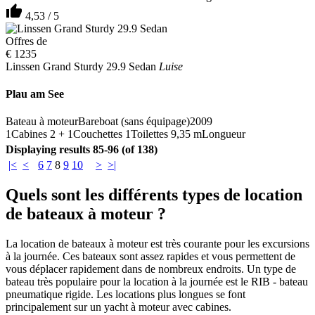
thumb_up
4,53 / 5
Offres de
€ 1235
Linssen Grand Sturdy 29.9 Sedan
Luise
Plau am See
Bateau à moteur
Bareboat (sans équipage)
2009
1
Cabines
2 + 1
Couchettes
1
Toilettes
9,35 m
Longueur
Displaying results 85-96 (of 138)
|<
<
6
7
8
9
10
>
>|
Quels sont les différents types de location
de bateaux à moteur ?
La location de bateaux à moteur est très courante pour les excursions
à la journée. Ces bateaux sont assez rapides et vous permettent de
vous déplacer rapidement dans de nombreux endroits. Un type de
bateau très populaire pour la location à la journée est le RIB - bateau
pneumatique rigide. Les locations plus longues se font
principalement sur un yacht à moteur avec cabines.