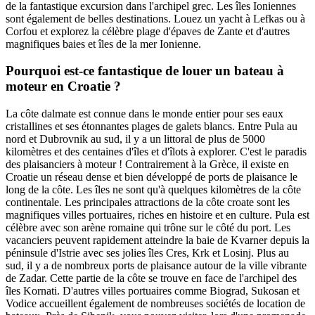
de la fantastique excursion dans l'archipel grec. Les îles Ioniennes
sont également de belles destinations. Louez un yacht à Lefkas ou à
Corfou et explorez la célèbre plage d'épaves de Zante et d'autres
magnifiques baies et îles de la mer Ionienne.
Pourquoi est-ce fantastique de louer un bateau à
moteur en Croatie ?
La côte dalmate est connue dans le monde entier pour ses eaux
cristallines et ses étonnantes plages de galets blancs. Entre Pula au
nord et Dubrovnik au sud, il y a un littoral de plus de 5000
kilomètres et des centaines d'îles et d'îlots à explorer. C'est le paradis
des plaisanciers à moteur ! Contrairement à la Grèce, il existe en
Croatie un réseau dense et bien développé de ports de plaisance le
long de la côte. Les îles ne sont qu'à quelques kilomètres de la côte
continentale. Les principales attractions de la côte croate sont les
magnifiques villes portuaires, riches en histoire et en culture. Pula est
célèbre avec son arène romaine qui trône sur le côté du port. Les
vacanciers peuvent rapidement atteindre la baie de Kvarner depuis la
péninsule d'Istrie avec ses jolies îles Cres, Krk et Losinj. Plus au
sud, il y a de nombreux ports de plaisance autour de la ville vibrante
de Zadar. Cette partie de la côte se trouve en face de l'archipel des
îles Kornati. D'autres villes portuaires comme Biograd, Sukosan et
Vodice accueillent également de nombreuses sociétés de location de