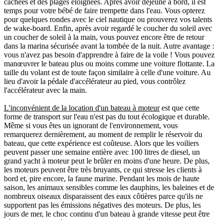
cachées et des plages éloignées. Après avoir déjeuné à bord, il est
temps pour votre bébé de faire trempette dans l'eau. Vous opterez
pour quelques rondes avec le ciel nautique ou prouverez vos talents
de wake-board. Enfin, après avoir regardé le coucher du soleil avec
un coucher de soleil à la main, vous pouvez encore être de retour
dans la marina sécurisée avant la tombée de la nuit. Autre avantage :
vous n'avez pas besoin d'apprendre à faire de la voile ! Vous pouvez
manœuvrer le bateau plus ou moins comme une voiture flottante. La
taille du volant est de toute façon similaire à celle d'une voiture. Au
lieu d'avoir la pédale d'accélérateur au pied, vous contrôlez
l'accélérateur avec la main.
L'inconvénient de la location d'un bateau à moteur
est que cette
forme de transport sur l'eau n'est pas du tout écologique et durable.
Même si vous êtes un ignorant de l'environnement, vous
remarquerez dernièrement, au moment de remplir le réservoir du
bateau, que cette expérience est coûteuse. Alors que les voiliers
peuvent passer une semaine entière avec 100 litres de diesel, un
grand yacht à moteur peut le brûler en moins d'une heure. De plus,
les moteurs peuvent être très bruyants, ce qui stresse les clients à
bord et, pire encore, la faune marine. Pendant les mois de haute
saison, les animaux sensibles comme les dauphins, les baleines et de
nombreux oiseaux disparaissent des eaux côtières parce qu'ils ne
supportent pas les émissions négatives des moteurs. De plus, les
jours de mer, le choc continu d'un bateau à grande vitesse peut être