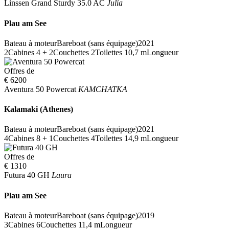
Linssen Grand Sturdy 35.0 AC
Julia
Plau am See
Bateau à moteur
Bareboat (sans équipage)
2021
2
Cabines
4 + 2
Couchettes
2
Toilettes
10,7 m
Longueur
Offres de
€ 6200
Aventura 50 Powercat
KAMCHATKA
Kalamaki (Athenes)
Bateau à moteur
Bareboat (sans équipage)
2021
4
Cabines
8 + 1
Couchettes
4
Toilettes
14,9 m
Longueur
Offres de
€ 1310
Futura 40 GH
Laura
Plau am See
Bateau à moteur
Bareboat (sans équipage)
2019
3
Cabines
6
Couchettes
11,4 m
Longueur