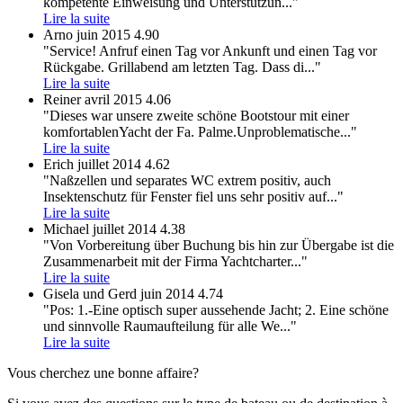
kompetente Einweisung und Unterstützun
..."
Lire la suite
Arno
juin 2015
4.90
"Service! Anfruf einen Tag vor Ankunft und einen Tag vor
Rückgabe. Grillabend am letzten Tag. Dass di
..."
Lire la suite
Reiner
avril 2015
4.06
"Dieses war unsere zweite schöne Bootstour mit einer
komfortablenYacht der Fa. Palme.Unproblematische
..."
Lire la suite
Erich
juillet 2014
4.62
"Naßzellen und separates WC extrem positiv, auch
Insektenschutz für Fenster fiel uns sehr positiv auf
..."
Lire la suite
Michael
juillet 2014
4.38
"Von Vorbereitung über Buchung bis hin zur Übergabe ist die
Zusammenarbeit mit der Firma Yachtcharter
..."
Lire la suite
Gisela und Gerd
juin 2014
4.74
"Pos: 1.-Eine optisch super aussehende Jacht; 2. Eine schöne
und sinnvolle Raumaufteilung für alle We
..."
Lire la suite
Vous cherchez une bonne affaire?