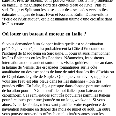
bateaux. Près de Sibenik, vous pouvez visiter, lors d'une promenade
en bateau, le magnifique fjord des chutes d'eau de Krka. Plus au
sud, Trogir et Split sont les bases pour des escapades vers les îles
dalmates uniques de Brac, Hvar et Korcula. Enfin, Dubrovnik, la
"Perle de l'Adriatique", est la destination ultime d'une croisière dans
les îles croates.
Où louer un bateau à moteur en Italie ?
Si vous demandez à un skipper italien quelle est sa destination
préférée, il vous répondra probablement la Côte d'Émeraude ou
l'archipel de Maddalena en Sardaigne. Il pourrait aussi mentionner
les îles Éoliennes ou les îles Pontines. Néanmoins, les visiteurs
internationaux demandent surtout des visites guidées en bateau dans
la lagune de Venise, des escapades romantiques sur la côte
amalfitaine ou des escapades de lune de miel dans les îles d'Ischia ou
de Capri dans le golfe de Naples. Quoi que vous rêviez, rappelez-
vous que l'eau est plus bleue dans les îles italiennes - loin des
grandes villes. En Italie, il y a presque dans chaque port une station
de location pour le "Gommoni", le mot italien pour bateau en
caoutchouc. Ces semi-rigides sont très populaires parmi les Italiens
pour être loués pour une journée ou un long week-end. Si vous
aimez éviter les foules, mieux vaut planifier votre expérience de
navigation italienne en dehors des mois de juillet ou août. En outre,
vous pouvez trouver des offres bien plus intéressantes pour les