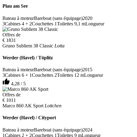
Plau am See
Bateau à moteur
Bareboat (sans équipage)
2020
3
Cabines
4 + 2
Couchettes
1
Toilettes
9,1 m
Longueur
Offres de
€ 1831
Gruno Subliem 38 Classic
Lotta
Werder (Havel) / Töplitz
Bateau à moteur
Bareboat (sans équipage)
2015
3
Cabines
6 + 1
Couchettes
2
Toilettes
12 m
Longueur
thumb_up
4,28 / 5
Offres de
€ 1011
Marco 860 AK Sport
Lottchen
Werder (Havel) / Cityport
Bateau à moteur
Bareboat (sans équipage)
2024
1
Cabines
2 + 2
Couchettes
1
Toilettes
9 m
Longueur