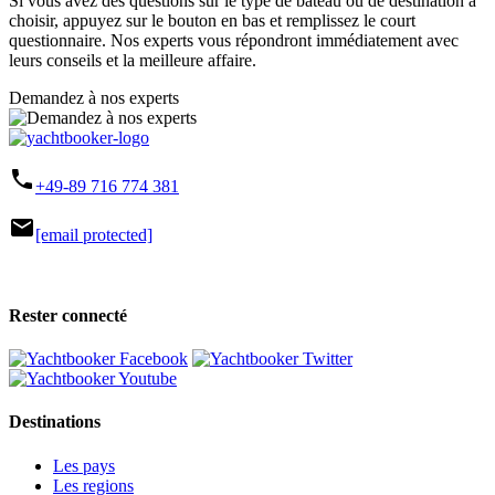
Si vous avez des questions sur le type de bateau ou de destination à
choisir, appuyez sur le bouton en bas et remplissez le court
questionnaire. Nos experts vous répondront immédiatement avec
leurs conseils et la meilleure affaire.
Demandez à nos experts
phone
+49-89 716 774 381
mail
[email protected]
Rester connecté
Destinations
Les pays
Les regions