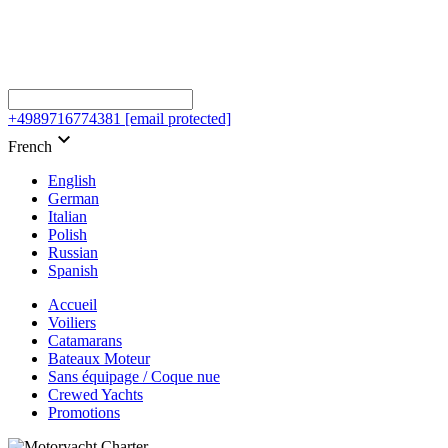
+4989716774381
[email protected]
keyboard_arrow_down
French
English
German
Italian
Polish
Russian
Spanish
Accueil
Voiliers
Catamarans
Bateaux Moteur
Sans équipage / Coque nue
Crewed Yachts
Promotions