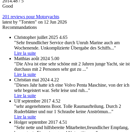
201
4.48
/ 5
Good
201 reviews pour Motoryachts
latest by "Torsten" on 12 Jun 2026
Recommandations
Christopher
juillet 2025
4.65
"Sehr freundlicher Service durch Unruh Marine auch am
Wochenende. Unkomplizierte Übergabe des Schiffs
..."
Lire la suite
Matthias
août 2024
5.00
"Die Alva ist eine sehr schöne mit 2 Jahren junge Yacht, sie ist
durchaus mit 2 Personen sehr gut zu
..."
Lire la suite
Christian
mai 2024
4.22
"Dieses Jahr hatte ich eine Volvo Penta Maschine, von der ich
sehr begeistert war. Sehr leise und ruh
..."
Lire la suite
Ulf
septembre 2017
4.52
"sehr angenehmens Boot. Tolle Raumaufteilung. Durch 2
Ruderblätter und nur 1 Schraube keine Anströmun
..."
Lire la suite
Holger
septembre 2017
4.51
"Sehr nette und hilfsbereite Mitarbeiter,freundlicher Empfang,