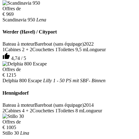
Offres de
€ 969
Scandinavia 950
Lena
Werder (Havel) / Cityport
Bateau à moteur
Bareboat (sans équipage)
2022
1
Cabines
2 + 2
Couchettes
1
Toilettes
9,5 m
Longueur
thumb_up
4,74 / 5
Offres de
€ 1215
Delphia 800 Escape
Lilly 1 - 50 PS mit SBF- Binnen
Hennigsdorf
Bateau à moteur
Bareboat (sans équipage)
2014
2
Cabines
4 + 2
Couchettes
1
Toilettes
8 m
Longueur
Offres de
€ 1005
Stillo 30
Lina