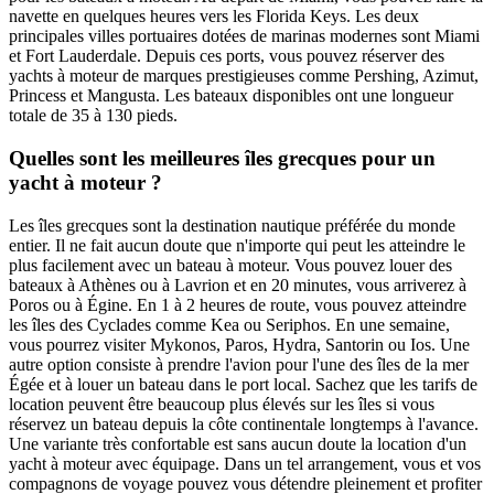
navette en quelques heures vers les Florida Keys. Les deux
principales villes portuaires dotées de marinas modernes sont Miami
et Fort Lauderdale. Depuis ces ports, vous pouvez réserver des
yachts à moteur de marques prestigieuses comme Pershing, Azimut,
Princess et Mangusta. Les bateaux disponibles ont une longueur
totale de 35 à 130 pieds.
Quelles sont les meilleures îles grecques pour un
yacht à moteur ?
Les îles grecques sont la destination nautique préférée du monde
entier. Il ne fait aucun doute que n'importe qui peut les atteindre le
plus facilement avec un bateau à moteur. Vous pouvez louer des
bateaux à Athènes ou à Lavrion et en 20 minutes, vous arriverez à
Poros ou à Égine. En 1 à 2 heures de route, vous pouvez atteindre
les îles des Cyclades comme Kea ou Seriphos. En une semaine,
vous pourrez visiter Mykonos, Paros, Hydra, Santorin ou Ios. Une
autre option consiste à prendre l'avion pour l'une des îles de la mer
Égée et à louer un bateau dans le port local. Sachez que les tarifs de
location peuvent être beaucoup plus élevés sur les îles si vous
réservez un bateau depuis la côte continentale longtemps à l'avance.
Une variante très confortable est sans aucun doute la location d'un
yacht à moteur avec équipage. Dans un tel arrangement, vous et vos
compagnons de voyage pouvez vous détendre pleinement et profiter