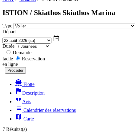
ISTION / Skiathos
Skiathos Marina
Type
Départ
date_range
Durée
Demande
facile
Reservation
en ligne
directions_boat
Flotte
flag
Description
format_quote
Avis
list
Calendrier des réservations
map
Carte
7 Résultat(s)