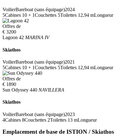
Voilier
Bareboat (sans équipage)
2024
5
Cabines
10 + 1
Couchettes
5
Toilettes
12,94 m
Longueur
Offres de
€ 3200
Lagoon 42
MARINA IV
Skiathos
Voilier
Bareboat (sans équipage)
2021
5
Cabines
10 + 1
Couchettes
5
Toilettes
12,94 m
Longueur
Offres de
€ 1890
Sun Odyssey 440
NAVILLERA
Skiathos
Voilier
Bareboat (sans équipage)
2023
4
Cabines
8
Couchettes
2
Toilettes
13 m
Longueur
Emplacement de base de ISTION / Skiathos