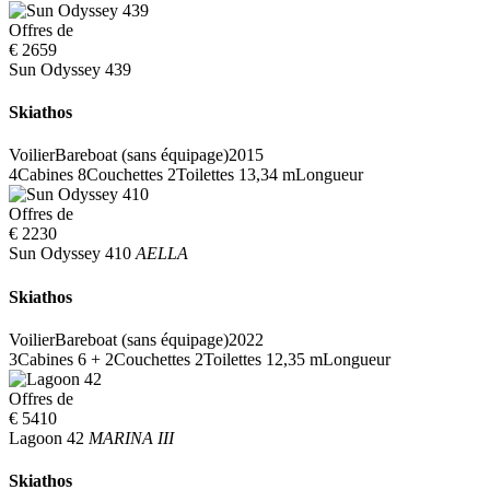
Offres de
€ 2659
Sun Odyssey 439
Skiathos
Voilier
Bareboat (sans équipage)
2015
4
Cabines
8
Couchettes
2
Toilettes
13,34 m
Longueur
Offres de
€ 2230
Sun Odyssey 410
AELLA
Skiathos
Voilier
Bareboat (sans équipage)
2022
3
Cabines
6 + 2
Couchettes
2
Toilettes
12,35 m
Longueur
Offres de
€ 5410
Lagoon 42
MARINA III
Skiathos