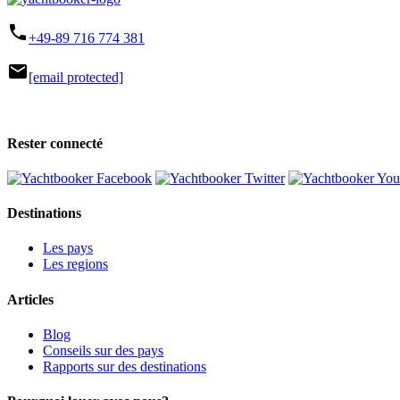
phone
+49-89 716 774 381
mail
[email protected]
Rester connecté
Destinations
Les pays
Les regions
Articles
Blog
Conseils sur des pays
Rapports sur des destinations