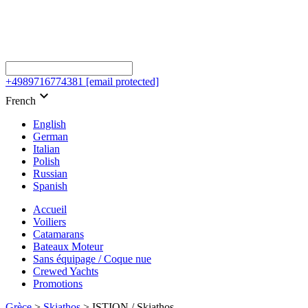
+4989716774381
[email protected]
keyboard_arrow_down
French
English
German
Italian
Polish
Russian
Spanish
Accueil
Voiliers
Catamarans
Bateaux Moteur
Sans équipage / Coque nue
Crewed Yachts
Promotions
Grèce
>
Skiathos
>
ISTION / Skiathos