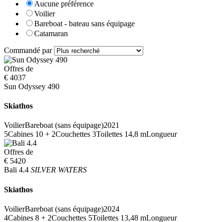
Aucune préférence
Voilier
Bareboat - bateau sans équipage
Catamaran
Commandé par
Offres de
€ 4037
Sun Odyssey 490
Skiathos
Voilier
Bareboat (sans équipage)
2021
5
Cabines
10 + 2
Couchettes
3
Toilettes
14,8 m
Longueur
Offres de
€ 5420
Bali 4.4
SILVER WATERS
Skiathos
Voilier
Bareboat (sans équipage)
2024
4
Cabines
8 + 2
Couchettes
5
Toilettes
13,48 m
Longueur