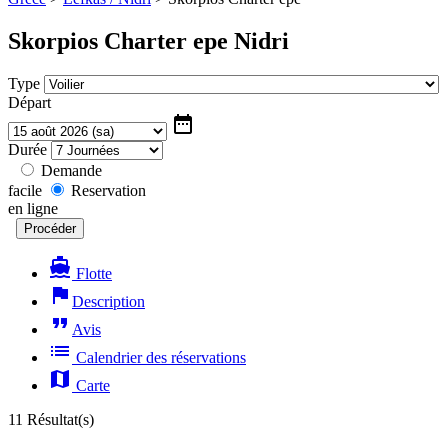
Skorpios Charter epe
Nidri
Type
Départ
date_range
Durée
Demande
facile
Reservation
en ligne
directions_boat
Flotte
flag
Description
format_quote
Avis
list
Calendrier des réservations
map
Carte
11 Résultat(s)