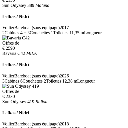
€ 2130
Sun Odyssey 389
Maluna
Lefkas / Nidri
Voilier
Bareboat (sans équipage)
2017
2
Cabines
4 + 3
Couchettes
1
Toilettes
11,35 m
Longueur
Offres de
€ 2590
Bavaria C42
MILA
Lefkas / Nidri
Voilier
Bareboat (sans équipage)
2026
3
Cabines
6
Couchettes
2
Toilettes
12,38 m
Longueur
Offres de
€ 2330
Sun Odyssey 419
Rallou
Lefkas / Nidri
Voilier
Bareboat (sans équipage)
2018