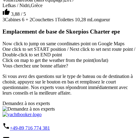
Lefkas / Nidri,Grèce
thumb_up
3,88 / 5
3
Cabines
6 + 2
Couchettes
1
Toilettes
10,28 m
Longueur
Emplacement de base de Skorpios Charter epe
Now click to jump on same coordinates point on Google Maps
One click to set START position / Next click to set next route point /
Double-click to set END point
Click on map to get the weather from the point(lon/lat)
Vous cherchez une bonne affaire?
Si vous avez des questions sur le type de bateau ou de destination à
choisir, appuyez sur le bouton en bas et remplissez le court
questionnaire. Nos experts vous répondront immédiatement avec
leurs conseils et la meilleure affaire.
Demandez à nos experts
phone
+49-89 716 774 381