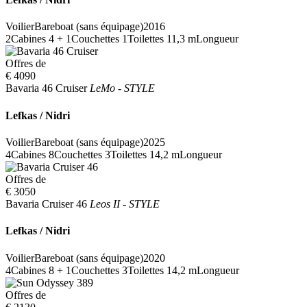
Voilier
Bareboat (sans équipage)
2016
2
Cabines
4 + 1
Couchettes
1
Toilettes
11,3 m
Longueur
Offres de
€ 4090
Bavaria 46 Cruiser
LeMo - STYLE
Lefkas / Nidri
Voilier
Bareboat (sans équipage)
2025
4
Cabines
8
Couchettes
3
Toilettes
14,2 m
Longueur
Offres de
€ 3050
Bavaria Cruiser 46
Leos II - STYLE
Lefkas / Nidri
Voilier
Bareboat (sans équipage)
2020
4
Cabines
8 + 1
Couchettes
3
Toilettes
14,2 m
Longueur
Offres de