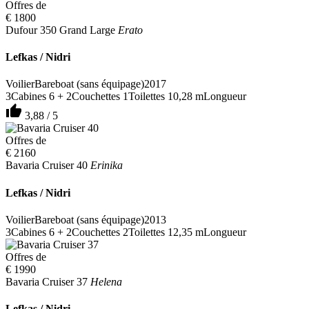
Offres de
€ 1800
Dufour 350 Grand Large
Erato
Lefkas / Nidri
Voilier
Bareboat (sans équipage)
2017
3
Cabines
6 + 2
Couchettes
1
Toilettes
10,28 m
Longueur
thumb_up
3,88 / 5
Offres de
€ 2160
Bavaria Cruiser 40
Erinika
Lefkas / Nidri
Voilier
Bareboat (sans équipage)
2013
3
Cabines
6 + 2
Couchettes
2
Toilettes
12,35 m
Longueur
Offres de
€ 1990
Bavaria Cruiser 37
Helena
Lefkas / Nidri