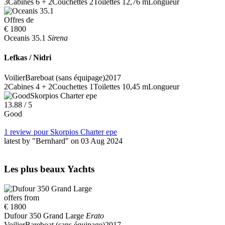
3
Cabines
6 + 2
Couchettes
2
Toilettes
12,76 m
Longueur
Offres de
€ 1800
Oceanis 35.1
Sirena
Lefkas / Nidri
Voilier
Bareboat (sans équipage)
2017
2
Cabines
4 + 2
Couchettes
1
Toilettes
10,45 m
Longueur
Skorpios Charter epe
1
3.88
/ 5
Good
1 review pour Skorpios Charter epe
latest by "Bernhard" on 03 Aug 2024
Les plus beaux Yachts
offers from
€ 1800
Dufour 350 Grand Large
Erato
Voilier
Bareboat (sans équipage)
2017