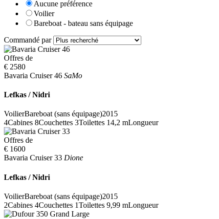
Aucune préférence
Voilier
Bareboat - bateau sans équipage
Commandé par
Offres de
€ 2580
Bavaria Cruiser 46
SaMo
Lefkas / Nidri
Voilier
Bareboat (sans équipage)
2015
4
Cabines
8
Couchettes
3
Toilettes
14,2 m
Longueur
Offres de
€ 1600
Bavaria Cruiser 33
Dione
Lefkas / Nidri
Voilier
Bareboat (sans équipage)
2015
2
Cabines
4
Couchettes
1
Toilettes
9,99 m
Longueur