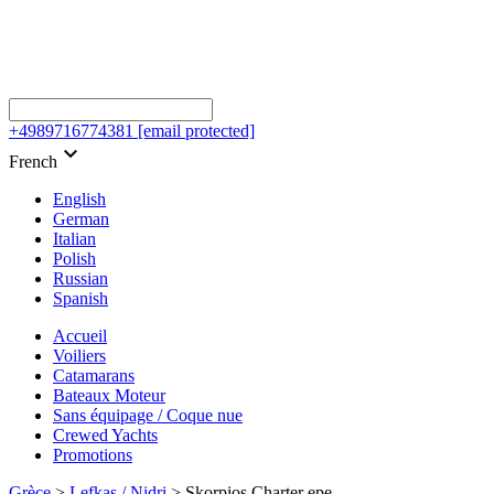
+4989716774381
[email protected]
keyboard_arrow_down
French
English
German
Italian
Polish
Russian
Spanish
Accueil
Voiliers
Catamarans
Bateaux Moteur
Sans équipage / Coque nue
Crewed Yachts
Promotions
Grèce
>
Lefkas / Nidri
>
Skorpios Charter epe