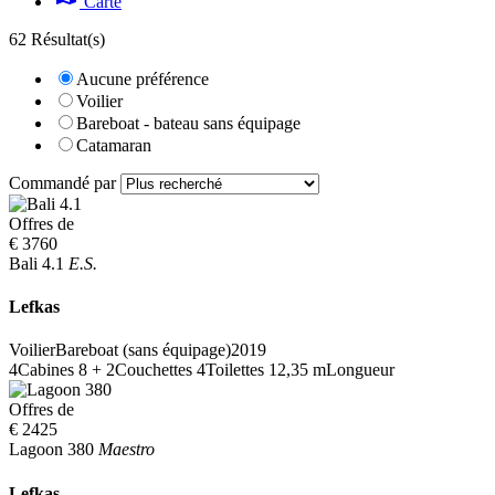
Carte
62 Résultat(s)
Aucune préférence
Voilier
Bareboat - bateau sans équipage
Catamaran
Commandé par
Offres de
€ 3760
Bali 4.1
E.S.
Lefkas
Voilier
Bareboat (sans équipage)
2019
4
Cabines
8 + 2
Couchettes
4
Toilettes
12,35 m
Longueur
Offres de
€ 2425
Lagoon 380
Maestro
Lefkas