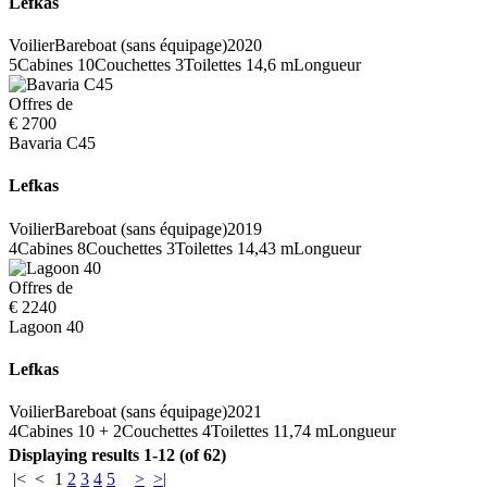
Lefkas
Voilier
Bareboat (sans équipage)
2020
5
Cabines
10
Couchettes
3
Toilettes
14,6 m
Longueur
Offres de
€ 2700
Bavaria C45
Lefkas
Voilier
Bareboat (sans équipage)
2019
4
Cabines
8
Couchettes
3
Toilettes
14,43 m
Longueur
Offres de
€ 2240
Lagoon 40
Lefkas
Voilier
Bareboat (sans équipage)
2021
4
Cabines
10 + 2
Couchettes
4
Toilettes
11,74 m
Longueur
Displaying results 1-12 (of 62)
|<
<
1
2
3
4
5
>
>|