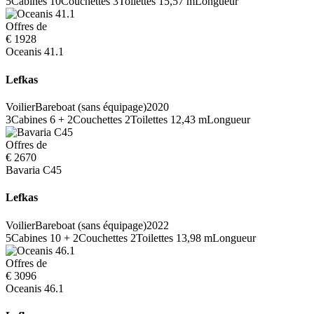
5
Cabines
10
Couchettes
3
Toilettes
15,57 m
Longueur
Offres de
€ 1928
Oceanis 41.1
Lefkas
Voilier
Bareboat (sans équipage)
2020
3
Cabines
6 + 2
Couchettes
2
Toilettes
12,43 m
Longueur
Offres de
€ 2670
Bavaria C45
Lefkas
Voilier
Bareboat (sans équipage)
2022
5
Cabines
10 + 2
Couchettes
2
Toilettes
13,98 m
Longueur
Offres de
€ 3096
Oceanis 46.1