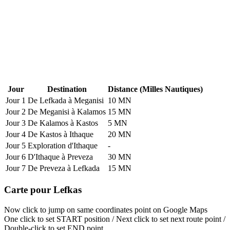
Jour
Destination
Distance (Milles Nautiques)
Jour 1
De Lefkada à Meganisi
10 MN
Jour 2
De Meganisi à Kalamos
15 MN
Jour 3
De Kalamos à Kastos
5 MN
Jour 4
De Kastos à Ithaque
20 MN
Jour 5
Exploration d'Ithaque
-
Jour 6
D'Ithaque à Preveza
30 MN
Jour 7
De Preveza à Lefkada
15 MN
Carte pour Lefkas
Now click to jump on same coordinates point on Google Maps
One click to set START position / Next click to set next route point /
Double-click to set END point