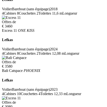
Voilier
Bareboat (sans équipage)
2018
4
Cabines
8
Couchettes
2
Toilettes
11,6 m
Longueur
Offres de
€ 3460
Excess 11
ONE KISS
Lefkas
Voilier
Bareboat (sans équipage)
2024
4
Cabines
8
Couchettes
2
Toilettes
12,08 m
Longueur
Offres de
€ 3580
Bali Catspace
PHOENIX
Lefkas
Voilier
Bareboat (sans équipage)
2023
4
Cabines
10
Couchettes
4
Toilettes
12,33 m
Longueur
Offres de
€ 3080