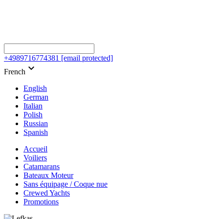
+4989716774381
[email protected]
keyboard_arrow_down
French
English
German
Italian
Polish
Russian
Spanish
Accueil
Voiliers
Catamarans
Bateaux Moteur
Sans équipage / Coque nue
Crewed Yachts
Promotions