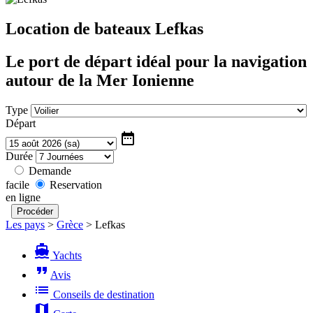
Location de bateaux Lefkas
Le port de départ idéal pour la navigation
autour de la Mer Ionienne
Type
Départ
date_range
Durée
Demande
facile
Reservation
en ligne
Les pays
>
Grèce
>
Lefkas
directions_boat
Yachts
format_quote
Avis
list
Conseils de destination
map