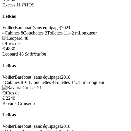
Excess 11
PHOS
Lefkas
Voilier
Bareboat (sans équipage)
2021
4
Cabines
8
Couchettes
2
Toilettes
11,42 m
Longueur
Offres de
€ 4830
Leopard 48
Satisfcation
Lefkas
Voilier
Bareboat (sans équipage)
2018
4
Cabines
8 + 1
Couchettes
4
Toilettes
14,75 m
Longueur
Offres de
€ 2240
Bavaria Cruiser 51
Lefkas
Voilier
Bareboat (sans équipage)
2018