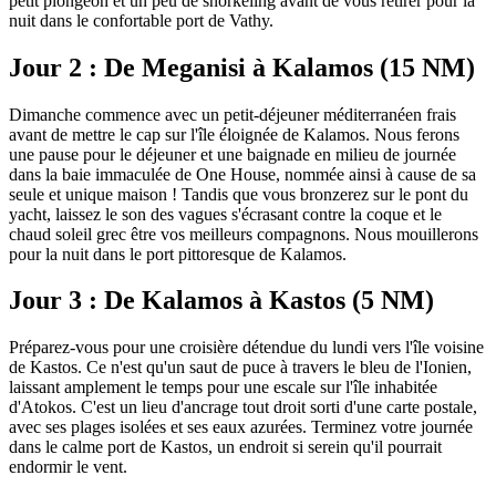
petit plongeon et un peu de snorkeling avant de vous retirer pour la
nuit dans le confortable port de Vathy.
Jour 2 : De Meganisi à Kalamos (15 NM)
Dimanche commence avec un petit-déjeuner méditerranéen frais
avant de mettre le cap sur l'île éloignée de Kalamos. Nous ferons
une pause pour le déjeuner et une baignade en milieu de journée
dans la baie immaculée de One House, nommée ainsi à cause de sa
seule et unique maison ! Tandis que vous bronzerez sur le pont du
yacht, laissez le son des vagues s'écrasant contre la coque et le
chaud soleil grec être vos meilleurs compagnons. Nous mouillerons
pour la nuit dans le port pittoresque de Kalamos.
Jour 3 : De Kalamos à Kastos (5 NM)
Préparez-vous pour une croisière détendue du lundi vers l'île voisine
de Kastos. Ce n'est qu'un saut de puce à travers le bleu de l'Ionien,
laissant amplement le temps pour une escale sur l'île inhabitée
d'Atokos. C'est un lieu d'ancrage tout droit sorti d'une carte postale,
avec ses plages isolées et ses eaux azurées. Terminez votre journée
dans le calme port de Kastos, un endroit si serein qu'il pourrait
endormir le vent.