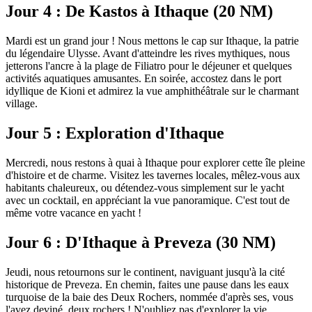
Jour 4 : De Kastos à Ithaque (20 NM)
Mardi est un grand jour ! Nous mettons le cap sur Ithaque, la patrie
du légendaire Ulysse. Avant d'atteindre les rives mythiques, nous
jetterons l'ancre à la plage de Filiatro pour le déjeuner et quelques
activités aquatiques amusantes. En soirée, accostez dans le port
idyllique de Kioni et admirez la vue amphithéâtrale sur le charmant
village.
Jour 5 : Exploration d'Ithaque
Mercredi, nous restons à quai à Ithaque pour explorer cette île pleine
d'histoire et de charme. Visitez les tavernes locales, mêlez-vous aux
habitants chaleureux, ou détendez-vous simplement sur le yacht
avec un cocktail, en appréciant la vue panoramique. C'est tout de
même votre vacance en yacht !
Jour 6 : D'Ithaque à Preveza (30 NM)
Jeudi, nous retournons sur le continent, naviguant jusqu'à la cité
historique de Preveza. En chemin, faites une pause dans les eaux
turquoise de la baie des Deux Rochers, nommée d'après ses, vous
l'avez deviné, deux rochers ! N'oubliez pas d'explorer la vie