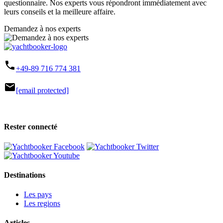
questionnaire. Nos experts vous répondront immédiatement avec
leurs conseils et la meilleure affaire.
Demandez à nos experts
phone
+49-89 716 774 381
mail
[email protected]
Rester connecté
Destinations
Les pays
Les regions
Articles