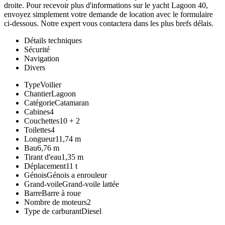
droite. Pour recevoir plus d'informations sur le yacht Lagoon 40,
envoyez simplement votre demande de location avec le formulaire
ci-dessous. Notre expert vous contactera dans les plus brefs délais.
Détails techniques
Sécurité
Navigation
Divers
Type
Voilier
Chantier
Lagoon
Catégorie
Catamaran
Cabines
4
Couchettes
10 + 2
Toilettes
4
Longueur
11,74 m
Bau
6,76 m
Tirant d'eau
1,35 m
Déplacement
11 t
Génois
Génois a enrouleur
Grand-voile
Grand-voile lattée
Barre
Barre à roue
Nombre de moteurs
2
Type de carburant
Diesel