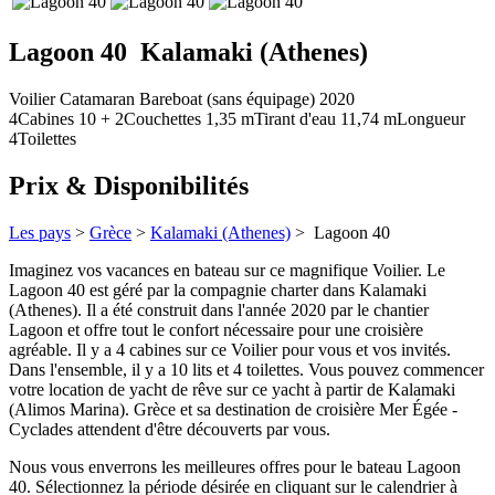
Lagoon 40
Kalamaki (Athenes)
Voilier
Catamaran
Bareboat (sans équipage)
2020
4
Cabines
10 + 2
Couchettes
1,35
m
Tirant d'eau
11,74 m
Longueur
4
Toilettes
Prix & Disponibilités
Les pays
>
Grèce
>
Kalamaki (Athenes)
> Lagoon 40
Imaginez vos vacances en bateau sur ce magnifique Voilier. Le
Lagoon 40 est géré par la compagnie charter dans Kalamaki
(Athenes). Il a été construit dans l'année 2020 par le chantier
Lagoon et offre tout le confort nécessaire pour une croisière
agréable. Il y a 4 cabines sur ce Voilier pour vous et vos invités.
Dans l'ensemble, il y a 10 lits et 4 toilettes. Vous pouvez commencer
votre location de yacht de rêve sur ce yacht à partir de Kalamaki
(Alimos Marina). Grèce et sa destination de croisière Mer Égée -
Cyclades attendent d'être découverts par vous.
Nous vous enverrons les meilleures offres pour le bateau Lagoon
40. Sélectionnez la période désirée en cliquant sur le calendrier à