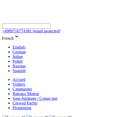
+4989716774381
[email protected]
keyboard_arrow_down
French
English
German
Italian
Polish
Russian
Spanish
Accueil
Voiliers
Catamarans
Bateaux Moteur
Sans équipage / Coque nue
Crewed Yachts
Promotions