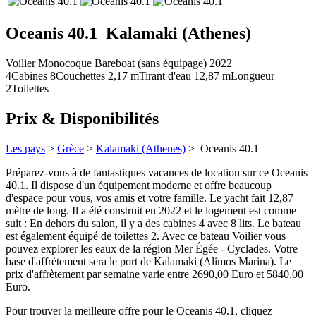
Oceanis 40.1
Kalamaki (Athenes)
Voilier
Monocoque
Bareboat (sans équipage)
2022
4
Cabines
8
Couchettes
2,17
m
Tirant d'eau
12,87 m
Longueur
2
Toilettes
Prix & Disponibilités
Les pays
>
Grèce
>
Kalamaki (Athenes)
> Oceanis 40.1
Préparez-vous à de fantastiques vacances de location sur ce Oceanis
40.1. Il dispose d'un équipement moderne et offre beaucoup
d'espace pour vous, vos amis et votre famille. Le yacht fait 12,87
mètre de long. Il a été construit en 2022 et le logement est comme
suit : En dehors du salon, il y a des cabines 4 avec 8 lits. Le bateau
est également équipé de toilettes 2. Avec ce bateau Voilier vous
pouvez explorer les eaux de la région Mer Égée - Cyclades. Votre
base d'affrètement sera le port de Kalamaki (Alimos Marina). Le
prix d'affrètement par semaine varie entre 2690,00 Euro et 5840,00
Euro.
Pour trouver la meilleure offre pour le Oceanis 40.1, cliquez