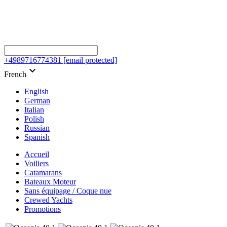
+4989716774381
[email protected]
keyboard_arrow_down
French
English
German
Italian
Polish
Russian
Spanish
Accueil
Voiliers
Catamarans
Bateaux Moteur
Sans équipage / Coque nue
Crewed Yachts
Promotions