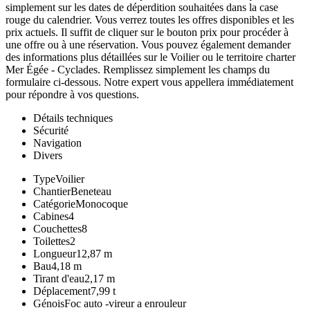
simplement sur les dates de déperdition souhaitées dans la case
rouge du calendrier. Vous verrez toutes les offres disponibles et les
prix actuels. Il suffit de cliquer sur le bouton prix pour procéder à
une offre ou à une réservation. Vous pouvez également demander
des informations plus détaillées sur le Voilier ou le territoire charter
Mer Égée - Cyclades. Remplissez simplement les champs du
formulaire ci-dessous. Notre expert vous appellera immédiatement
pour répondre à vos questions.
Détails techniques
Sécurité
Navigation
Divers
Type
Voilier
Chantier
Beneteau
Catégorie
Monocoque
Cabines
4
Couchettes
8
Toilettes
2
Longueur
12,87 m
Bau
4,18 m
Tirant d'eau
2,17 m
Déplacement
7,99 t
Génois
Foc auto -vireur a enrouleur