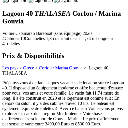
Lagoon 40
THALASEA
Corfou / Marina
Gouvia
Voilier
Catamaran
Bareboat (sans équipage)
2020
4
Cabines
10
Couchettes
1,35
m
Tirant d'eau
11,74 m
Longueur
4
Toilettes
Prix & Disponibilités
Les pays
>
Grèce
>
Corfou / Marina Gouvia
> Lagoon 40
THALASEA
Préparez-vous à de fantastiques vacances de location sur ce Lagoon
40. Il dispose d'un équipement moderne et offre beaucoup d'espace
pour vous, vos amis et votre famille. Le yacht fait 11,74 mètre de
long. Il a été construit en 2020 et le logement est comme suit : En
dehors du salon, il y a des cabines 4 avec 10 lits. Le bateau est
également équipé de toilettes 4. Avec ce bateau Voilier vous pouvez
explorer les eaux de la région Mer Ionienne. Votre base
d'affrètement sera le port de Gouvia Marina. Le prix d'affrètement
par semaine varie entre 3490,00 Euro et 8530,00 Euro.