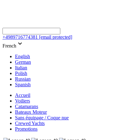
+4989716774381
[email protected]
keyboard_arrow_down
French
English
German
Italian
Polish
Russian
Spanish
Accueil
Voiliers
Catamarans
Bateaux Moteur
Sans équipage / Coque nue
Crewed Yachts
Promotions