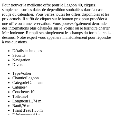
Pour trouver la meilleure offre pour le Lagoon 40, cliquez
simplement sur les dates de déperdition souhaitées dans la case
rouge du calendrier. Vous verrez toutes les offres disponibles et les
prix actuels. Il suffit de cliquer sur le bouton prix pour procéder à
une offre ou à une réservation. Vous pouvez également demander
des informations plus détaillées sur le Voilier ou le territoire charter
Mer Ionienne. Remplissez simplement les champs du formulaire ci-
dessous. Notre expert vous appellera immédiatement pour répondre
à vos questions.
Détails techniques
Sécurité
Navigation
Divers
Type
Voilier
Chantier
Lagoon
Catégorie
Catamaran
Cabines
4
Couchettes
10
Toilettes
4
Longueur
11,74 m
Bau
6,76 m
Tirant d'eau
1,35 m
Déplacement
11 t