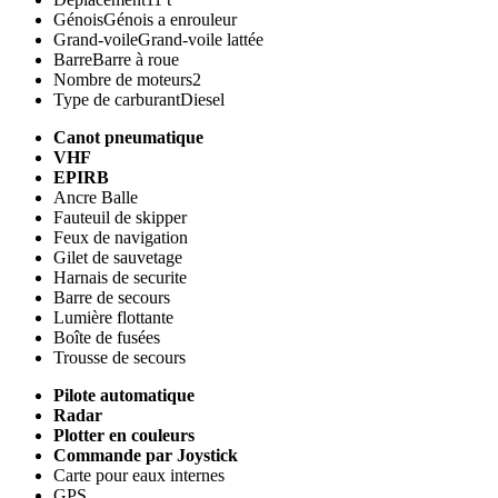
Génois
Génois a enrouleur
Grand-voile
Grand-voile lattée
Barre
Barre à roue
Nombre de moteurs
2
Type de carburant
Diesel
Canot pneumatique
VHF
EPIRB
Ancre Balle
Fauteuil de skipper
Feux de navigation
Gilet de sauvetage
Harnais de securite
Barre de secours
Lumière flottante
Boîte de fusées
Trousse de secours
Pilote automatique
Radar
Plotter en couleurs
Commande par Joystick
Carte pour eaux internes
GPS