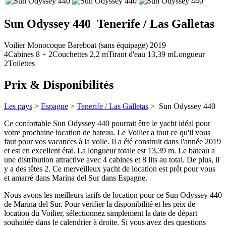
Sun Odyssey 440
Tenerife / Las Galletas
Voilier
Monocoque
Bareboat (sans équipage)
2019
4
Cabines
8 + 2
Couchettes
2,2
m
Tirant d'eau
13,39 m
Longueur
2
Toilettes
Prix & Disponibilités
Les pays
>
Espagne
>
Tenerife / Las Galletas
> Sun Odyssey 440
Ce confortable Sun Odyssey 440 pourrait être le yacht idéal pour
votre prochaine location de bateau. Le Voilier a tout ce qu'il vous
faut pour vos vacances à la voile. Il a été construit dans l'année 2019
et est en excellent état. La longueur totale est 13,39 m. Le bateau a
une distribution attractive avec 4 cabines et 8 lits au total. De plus, il
y a des têtes 2. Ce merveilleux yacht de location est prêt pour vous
et amarré dans Marina del Sur dans Espagne.
Nous avons les meilleurs tarifs de location pour ce Sun Odyssey 440
de Marina del Sur. Pour vérifier la disponibilité et les prix de
location du Voilier, sélectionnez simplement la date de départ
souhaitée dans le calendrier à droite. Si vous avez des questions