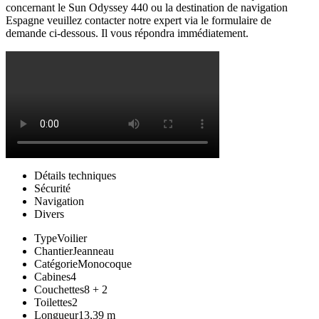
concernant le Sun Odyssey 440 ou la destination de navigation
Espagne veuillez contacter notre expert via le formulaire de
demande ci-dessous. Il vous répondra immédiatement.
Détails techniques
Sécurité
Navigation
Divers
Type
Voilier
Chantier
Jeanneau
Catégorie
Monocoque
Cabines
4
Couchettes
8 + 2
Toilettes
2
Longueur
13,39 m