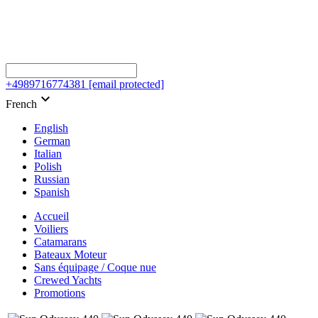
+4989716774381
[email protected]
keyboard_arrow_down
French
English
German
Italian
Polish
Russian
Spanish
Accueil
Voiliers
Catamarans
Bateaux Moteur
Sans équipage / Coque nue
Crewed Yachts
Promotions