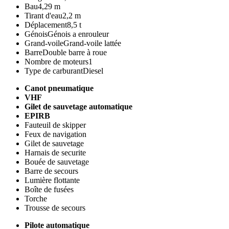
Bau
4,29 m
Tirant d'eau
2,2 m
Déplacement
8,5 t
Génois
Génois a enrouleur
Grand-voile
Grand-voile lattée
Barre
Double barre à roue
Nombre de moteurs
1
Type de carburant
Diesel
Canot pneumatique
VHF
Gilet de sauvetage automatique
EPIRB
Fauteuil de skipper
Feux de navigation
Gilet de sauvetage
Harnais de securite
Bouée de sauvetage
Barre de secours
Lumière flottante
Boîte de fusées
Torche
Trousse de secours
Pilote automatique