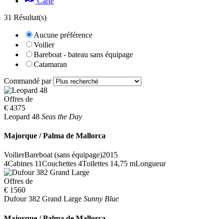
Carte
31 Résultat(s)
Aucune préférence
Voilier
Bareboat - bateau sans équipage
Catamaran
Commandé par
Offres de
€ 4375
Leopard 48
Seas the Day
Majorque / Palma de Mallorca
Voilier
Bareboat (sans équipage)
2015
4
Cabines
11
Couchettes
4
Toilettes
14,75 m
Longueur
Offres de
€ 1560
Dufour 382 Grand Large
Sunny Blue
Majorque / Palma de Mallorca