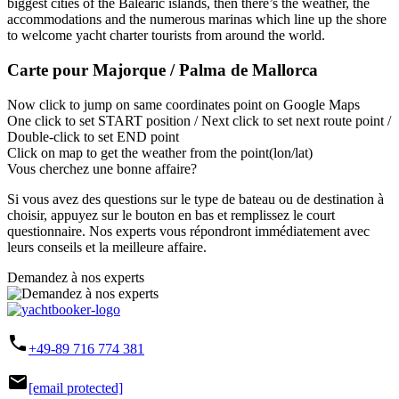
biggest cities of the Balearic islands, then there’s the weather, the
accommodations and the numerous marinas which line up the shore
to welcome yacht charter tourists from around the world.
Carte pour Majorque / Palma de Mallorca
Now click to jump on same coordinates point on Google Maps
One click to set START position / Next click to set next route point /
Double-click to set END point
Click on map to get the weather from the point(lon/lat)
Vous cherchez une bonne affaire?
Si vous avez des questions sur le type de bateau ou de destination à
choisir, appuyez sur le bouton en bas et remplissez le court
questionnaire. Nos experts vous répondront immédiatement avec
leurs conseils et la meilleure affaire.
Demandez à nos experts
phone
+49-89 716 774 381
mail
[email protected]