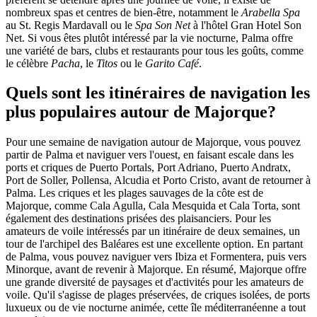
nombreux spas et centres de bien-être, notamment le
Arabella Spa
au St. Regis Mardavall ou le
Spa Son Net
à l'hôtel Gran Hotel Son
Net. Si vous êtes plutôt intéressé par la vie nocturne, Palma offre
une variété de bars, clubs et restaurants pour tous les goûts, comme
le célèbre
Pacha
, le
Titos
ou le
Garito Café
.
Quels sont les itinéraires de navigation les
plus populaires autour de Majorque?
Pour une semaine de navigation autour de Majorque, vous pouvez
partir de Palma et naviguer vers l'ouest, en faisant escale dans les
ports et criques de Puerto Portals, Port Adriano, Puerto Andratx,
Port de Soller, Pollensa, Alcudia et Porto Cristo, avant de retourner à
Palma. Les criques et les plages sauvages de la côte est de
Majorque, comme Cala Agulla, Cala Mesquida et Cala Torta, sont
également des destinations prisées des plaisanciers. Pour les
amateurs de voile intéressés par un itinéraire de deux semaines, un
tour de l'archipel des Baléares est une excellente option. En partant
de Palma, vous pouvez naviguer vers Ibiza et Formentera, puis vers
Minorque, avant de revenir à Majorque. En résumé, Majorque offre
une grande diversité de paysages et d'activités pour les amateurs de
voile. Qu'il s'agisse de plages préservées, de criques isolées, de ports
luxueux ou de vie nocturne animée, cette île méditerranéenne a tout