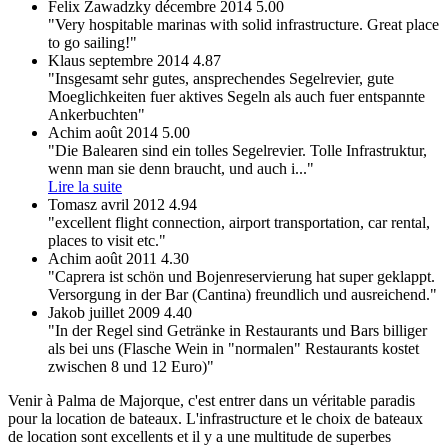
Felix Zawadzky
décembre 2014
5.00
"Very hospitable marinas with solid infrastructure. Great place
to go sailing!"
Klaus
septembre 2014
4.87
"Insgesamt sehr gutes, ansprechendes Segelrevier, gute
Moeglichkeiten fuer aktives Segeln als auch fuer entspannte
Ankerbuchten"
Achim
août 2014
5.00
"Die Balearen sind ein tolles Segelrevier. Tolle Infrastruktur,
wenn man sie denn braucht, und auch i
..."
Lire la suite
Tomasz
avril 2012
4.94
"excellent flight connection, airport transportation, car rental,
places to visit etc."
Achim
août 2011
4.30
"Caprera ist schön und Bojenreservierung hat super geklappt.
Versorgung in der Bar (Cantina) freundlich und ausreichend."
Jakob
juillet 2009
4.40
"In der Regel sind Getränke in Restaurants und Bars billiger
als bei uns (Flasche Wein in "normalen" Restaurants kostet
zwischen 8 und 12 Euro)"
Venir à Palma de Majorque, c'est entrer dans un véritable paradis
pour la location de bateaux. L'infrastructure et le choix de bateaux
de location sont excellents et il y a une multitude de superbes