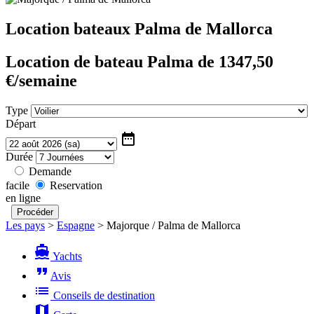
Location bateaux Palma de Mallorca
Location de bateau Palma de 1347,50
€/semaine
Type
Départ
date_range
Durée
Demande
facile
Reservation
en ligne
Les pays
>
Espagne
>
Majorque / Palma de Mallorca
directions_boat
Yachts
format_quote
Avis
list
Conseils de destination
map