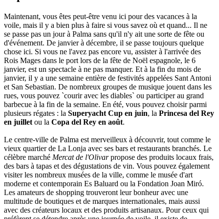
Maintenant, vous êtes peut-être venu ici pour des vacances à la
voile, mais il y a bien plus à faire si vous savez où et quand... Il ne
se passe pas un jour à Palma sans qu'il n'y ait une sorte de fête ou
d'événement. De janvier à décembre, il se passe toujours quelque
chose ici. Si vous ne l'avez pas encore vu, assister à l'arrivée des
Rois Mages dans le port lors de la fête de Noël espagnole, le 6
janvier, est un spectacle à ne pas manquer. Et à la fin du mois de
janvier, il y a une semaine entière de festivités appelées Sant Antoni
et San Sebastian. De nombreux groupes de musique jouent dans les
rues, vous pouvez `courir avec les diables` ou participer au grand
barbecue à la fin de la semaine. En été, vous pouvez choisir parmi
plusieurs régates : la
Superyacht Cup en juin
, la
Princesa del Rey
en juillet
ou la
Copa del Rey en août
.
Le centre-ville de Palma est merveilleux à découvrir, tout comme le
vieux quartier de La Lonja avec ses bars et restaurants branchés. Le
célèbre marché
Mercat de l'Olivar
propose des produits locaux frais,
des bars à tapas et des dégustations de vin. Vous pouvez également
visiter les nombreux musées de la ville, comme le musée d'art
moderne et contemporain Es Baluard ou la Fondation Joan Miró.
Les amateurs de shopping trouveront leur bonheur avec une
multitude de boutiques et de marques internationales, mais aussi
avec des créateurs locaux et des produits artisanaux. Pour ceux qui
préfèrent se détendre après une journée de voile, il existe de