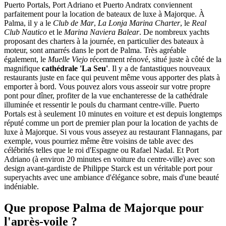
Puerto Portals, Port Adriano et Puerto Andratx conviennent
parfaitement pour la location de bateaux de luxe à Majorque. À
Palma, il y a le
Club de Mar
,
La Lonja
Marina Charter
, le
Real
Club Nautico
et le
Marina Naviera Balear
. De nombreux yachts
proposant des charters à la journée, en particulier des bateaux à
moteur, sont amarrés dans le port de Palma. Très agréable
également, le
Muelle Viejo
récemment rénové, situé juste à côté de la
magnifique
cathédrale 'La Seu'
. Il y a de fantastiques nouveaux
restaurants juste en face qui peuvent même vous apporter des plats à
emporter à bord. Vous pouvez alors vous asseoir sur votre propre
pont pour dîner, profiter de la vue enchanteresse de la cathédrale
illuminée et ressentir le pouls du charmant centre-ville. Puerto
Portals est à seulement 10 minutes en voiture et est depuis longtemps
réputé comme un port de premier plan pour la location de yachts de
luxe à Majorque. Si vous vous asseyez au restaurant Flannagans, par
exemple, vous pourriez même être voisins de table avec des
célébrités telles que le roi d'Espagne ou Rafael Nadal. Et Port
Adriano (à environ 20 minutes en voiture du centre-ville) avec son
design avant-gardiste de Philippe Starck est un véritable port pour
superyachts avec une ambiance d'élégance sobre, mais d'une beauté
indéniable.
Que propose Palma de Majorque pour
l'après-voile ?