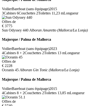
Voilier
Bareboat (sans équipage)
2015
3
Cabines
6
Couchettes
2
Toilettes
11,23 m
Longueur
Offres de
€ 3775
Sun Odyssey 440
Alboran Amaretto (Mallorca/La Lonja)
Majorque / Palma de Mallorca
Voilier
Bareboat (sans équipage)
2023
4
Cabines
8 + 2
Couchettes
2
Toilettes
13 m
Longueur
Offres de
€ 2228
Oceanis 45
Alboran Gin Tonic (Mallorca/La Lonja)
Majorque / Palma de Mallorca
Voilier
Bareboat (sans équipage)
2015
4
Cabines
8 + 2
Couchettes
2
Toilettes
13,85 m
Longueur
Offres de
€ 5740