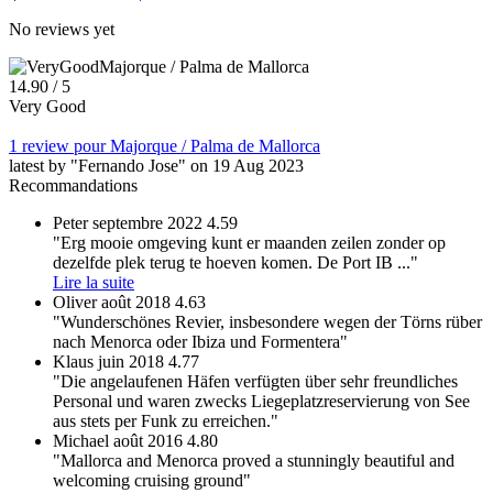
No reviews yet
Majorque / Palma de Mallorca
1
4.90
/ 5
Very Good
1 review pour Majorque / Palma de Mallorca
latest by "Fernando Jose" on 19 Aug 2023
Recommandations
Peter
septembre 2022
4.59
"Erg mooie omgeving kunt er maanden zeilen zonder op
dezelfde plek terug te hoeven komen. De Port IB
..."
Lire la suite
Oliver
août 2018
4.63
"Wunderschönes Revier, insbesondere wegen der Törns rüber
nach Menorca oder Ibiza und Formentera"
Klaus
juin 2018
4.77
"Die angelaufenen Häfen verfügten über sehr freundliches
Personal und waren zwecks Liegeplatzreservierung von See
aus stets per Funk zu erreichen."
Michael
août 2016
4.80
"Mallorca and Menorca proved a stunningly beautiful and
welcoming cruising ground"