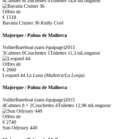
4
Cabines
8
Couchettes
4
Toilettes
14,8 m
Longueur
Offres de
€ 1518
Bavaria Cruiser 36
Kathy Cool
Majorque / Palma de Mallorca
Voilier
Bareboat (sans équipage)
2013
3
Cabines
6
Couchettes
1
Toilettes
11,3 m
Longueur
Offres de
€ 2660
Leopard 44
La Luna (Mallorca/La Lonja)
Majorque / Palma de Mallorca
Voilier
Bareboat (sans équipage)
2015
4
Cabines
8 + 2
Couchettes
4
Toilettes
12,98 m
Longueur
Offres de
€ 2740
Sun Odyssey 440