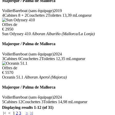
Majorque / Palma de Mallorca
Voilier
Bareboat (sans équipage)
2019
4
Cabines
8 + 2
Couchettes
2
Toilettes
13,39 m
Longueur
Offres de
€ 2950
Sun Odyssey 410
Alboran Albariño (Mallorca/La Lonja)
Majorque / Palma de Mallorca
Voilier
Bareboat (sans équipage)
2024
3
Cabines
6
Couchettes
2
Toilettes
12,35 m
Longueur
Offres de
€ 5570
Oceanis 51.1
Alboran Aperol (Majorca)
Majorque / Palma de Mallorca
Voilier
Bareboat (sans équipage)
2024
5
Cabines
12
Couchettes
3
Toilettes
14,98 m
Longueur
Displaying results 1-12 (of 31)
|<
<
1
2
3
>
>|