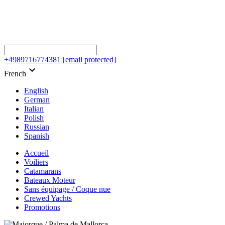
+4989716774381
[email protected]
keyboard_arrow_down
French
English
German
Italian
Polish
Russian
Spanish
Accueil
Voiliers
Catamarans
Bateaux Moteur
Sans équipage / Coque nue
Crewed Yachts
Promotions