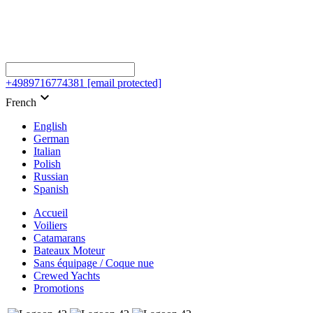
+4989716774381
[email protected]
keyboard_arrow_down
French
English
German
Italian
Polish
Russian
Spanish
Accueil
Voiliers
Catamarans
Bateaux Moteur
Sans équipage / Coque nue
Crewed Yachts
Promotions