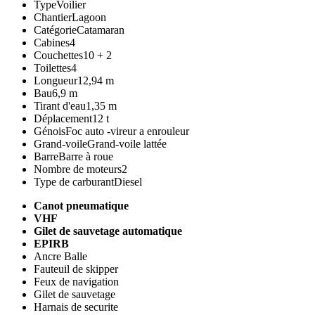
Type
Voilier
Chantier
Lagoon
Catégorie
Catamaran
Cabines
4
Couchettes
10 + 2
Toilettes
4
Longueur
12,94 m
Bau
6,9 m
Tirant d'eau
1,35 m
Déplacement
12 t
Génois
Foc auto -vireur a enrouleur
Grand-voile
Grand-voile lattée
Barre
Barre à roue
Nombre de moteurs
2
Type de carburant
Diesel
Canot pneumatique
VHF
Gilet de sauvetage automatique
EPIRB
Ancre Balle
Fauteuil de skipper
Feux de navigation
Gilet de sauvetage
Harnais de securite