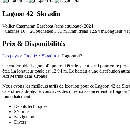
Lagoon 42
Skradin
Voilier
Catamaran
Bareboat (sans équipage)
2024
4
Cabines
10 + 2
Couchettes
1,35
m
Tirant d'eau
12,94 m
Longueur
4
To
Prix & Disponibilités
Les pays
>
Croatie
>
Skradin
> Lagoon 42
Ce confortable Lagoon 42 pourrait être le yacht idéal pour votre prochai
état. La longueur totale est 12,94 m. Le bateau a une distribution attra
Aci Marina dans Croatie.
Nous avons les meilleurs tarifs de location pour ce Lagoon 42 de Skradi
calendrier à droite. Si vous avez des questions concernant le Lagoon 4
immédiatement.
Détails techniques
Sécurité
Navigation
Divers