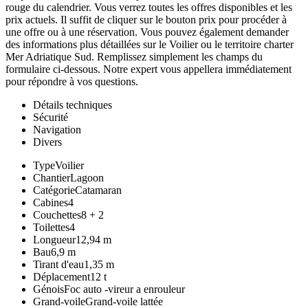
rouge du calendrier. Vous verrez toutes les offres disponibles et les
prix actuels. Il suffit de cliquer sur le bouton prix pour procéder à
une offre ou à une réservation. Vous pouvez également demander
des informations plus détaillées sur le Voilier ou le territoire charter
Mer Adriatique Sud. Remplissez simplement les champs du
formulaire ci-dessous. Notre expert vous appellera immédiatement
pour répondre à vos questions.
Détails techniques
Sécurité
Navigation
Divers
Type
Voilier
Chantier
Lagoon
Catégorie
Catamaran
Cabines
4
Couchettes
8 + 2
Toilettes
4
Longueur
12,94 m
Bau
6,9 m
Tirant d'eau
1,35 m
Déplacement
12 t
Génois
Foc auto -vireur a enrouleur
Grand-voile
Grand-voile lattée