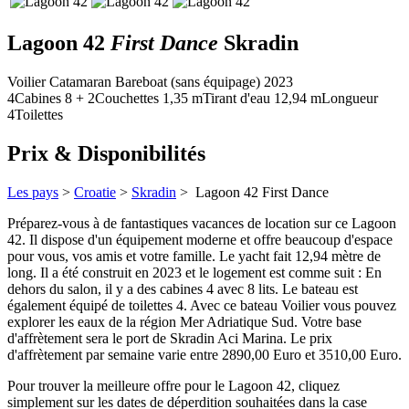
Lagoon 42
First Dance
Skradin
Voilier
Catamaran
Bareboat (sans équipage)
2023
4
Cabines
8 + 2
Couchettes
1,35
m
Tirant d'eau
12,94 m
Longueur
4
Toilettes
Prix & Disponibilités
Les pays
>
Croatie
>
Skradin
> Lagoon 42
First Dance
Préparez-vous à de fantastiques vacances de location sur ce Lagoon
42. Il dispose d'un équipement moderne et offre beaucoup d'espace
pour vous, vos amis et votre famille. Le yacht fait 12,94 mètre de
long. Il a été construit en 2023 et le logement est comme suit : En
dehors du salon, il y a des cabines 4 avec 8 lits. Le bateau est
également équipé de toilettes 4. Avec ce bateau Voilier vous pouvez
explorer les eaux de la région Mer Adriatique Sud. Votre base
d'affrètement sera le port de Skradin Aci Marina. Le prix
d'affrètement par semaine varie entre 2890,00 Euro et 3510,00 Euro.
Pour trouver la meilleure offre pour le Lagoon 42, cliquez
simplement sur les dates de déperdition souhaitées dans la case