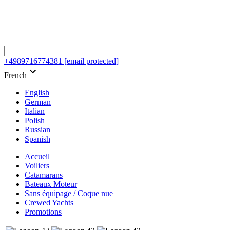
+4989716774381
[email protected]
keyboard_arrow_down
French
English
German
Italian
Polish
Russian
Spanish
Accueil
Voiliers
Catamarans
Bateaux Moteur
Sans équipage / Coque nue
Crewed Yachts
Promotions