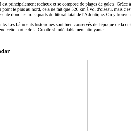
ral est principalement rocheux et se compose de plages de galets. Grâce à c
 point le plus au nord, cela ne fait que 526 km à vol d'oiseau, mais c'est
ésente donc les trois quarts du littoral total de l'Adriatique. On y trouv
te. Les bâtiments historiques sont bien conservés de l'époque de la cité-Ét
end cette partie de la Croatie si indéniablement attrayante.
adar