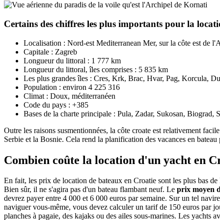
Certains des chiffres les plus importants pour la locat
Localisation : Nord-est Mediterranean Mer, sur la côte est de l'
Capitale : Zagreb
Longueur du littoral : 1 777 km
Longueur du littoral, îles comprises : 5 835 km
Les plus grandes îles : Cres, Krk, Brac, Hvar, Pag, Korcula, Du
Population : environ 4 225 316
Climat : Doux, méditerranéen
Code du pays : +385
Bases de la charte principale : Pula, Zadar, Sukosan, Biograd, S
Outre les raisons susmentionnées, la côte croate est relativement facile
Serbie et la Bosnie. Cela rend la planification des vacances en bateau 
Combien coûte la location d'un yacht en Cr
En fait, les prix de location de bateaux en Croatie sont les plus bas d
Bien sûr, il ne s'agira pas d'un bateau flambant neuf. Le
prix moyen d
devrez payer entre 4 000 et 6 000 euros par semaine. Sur un tel navire
naviguer vous-même, vous devez calculer un tarif de 150 euros par jou
planches à pagaie, des kajaks ou des ailes sous-marines. Les yachts a