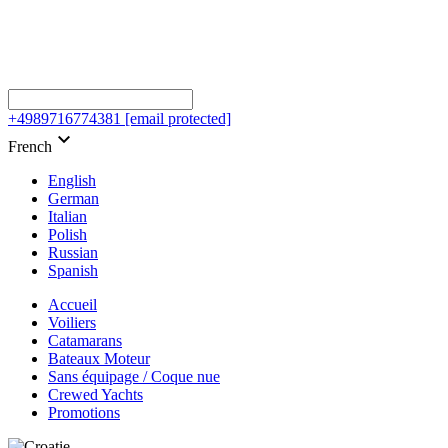
+4989716774381
[email protected]
keyboard_arrow_down
French
English
German
Italian
Polish
Russian
Spanish
Accueil
Voiliers
Catamarans
Bateaux Moteur
Sans équipage / Coque nue
Crewed Yachts
Promotions