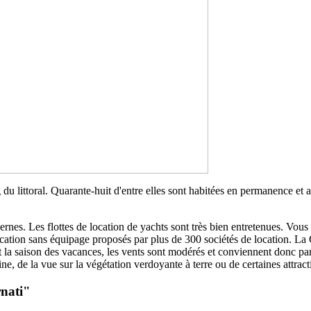
long du littoral. Quarante-huit d'entre elles sont habitées en permanence e
ernes. Les flottes de location de yachts sont très bien entretenues. Vou
cation sans équipage proposés par plus de 300 sociétés de location. La C
nt la saison des vacances, les vents sont modérés et conviennent donc pa
aine, de la vue sur la végétation verdoyante à terre ou de certaines attr
rnati"