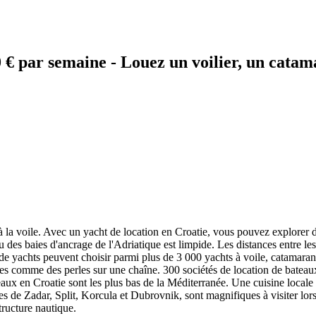
 € par semaine - Louez un voilier, un cata
à la voile. Avec un yacht de location en Croatie, vous pouvez explorer 
u des baies d'ancrage de l'Adriatique est limpide. Les distances entre le
 de yachts peuvent choisir parmi plus de 3 000 yachts à voile, catamarans
es comme des perles sur une chaîne. 300 sociétés de location de bateaux
teaux en Croatie sont les plus bas de la Méditerranée. Une cuisine loca
s de Zadar, Split, Korcula et Dubrovnik, sont magnifiques à visiter l
tructure nautique.