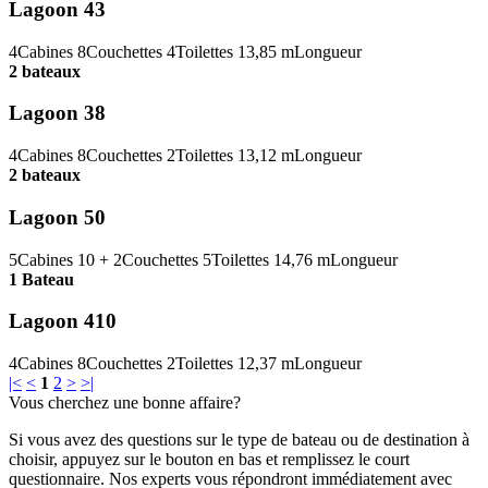
Lagoon 43
4
Cabines
8
Couchettes
4
Toilettes
13,85 m
Longueur
2 bateaux
Lagoon 38
4
Cabines
8
Couchettes
2
Toilettes
13,12 m
Longueur
2 bateaux
Lagoon 50
5
Cabines
10 + 2
Couchettes
5
Toilettes
14,76 m
Longueur
1 Bateau
Lagoon 410
4
Cabines
8
Couchettes
2
Toilettes
12,37 m
Longueur
|<
<
1
2
>
>|
Vous cherchez une bonne affaire?
Si vous avez des questions sur le type de bateau ou de destination à
choisir, appuyez sur le bouton en bas et remplissez le court
questionnaire. Nos experts vous répondront immédiatement avec