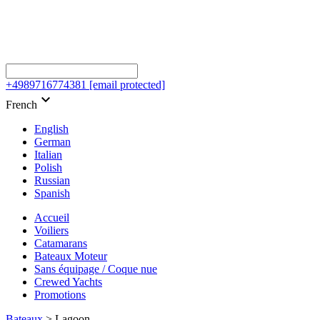
+4989716774381
[email protected]
keyboard_arrow_down
French
English
German
Italian
Polish
Russian
Spanish
Accueil
Voiliers
Catamarans
Bateaux Moteur
Sans équipage / Coque nue
Crewed Yachts
Promotions
Bateaux
>
Lagoon