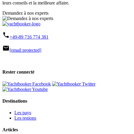
leurs conseils et la meilleure affaire.
Demandez à nos experts
phone
+49-89 716 774 381
mail
[email protected]
Rester connecté
Destinations
Les pays
Les regions
Articles