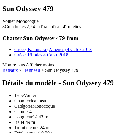
Sun Odyssey 479
Voilier
Monocoque
8
Couchettes
2,24
m
Tirant d'eau
4
Toilettes
Charter Sun Odyssey 479 from
Grèce, Kalamaki (Athenes)
4 Cab • 2018
Grèce, Rhodes
4 Cab • 2018
Montre plus
Afficher moins
Bateaux
>
Jeanneau
> Sun Odyssey 479
Détails du modèle - Sun Odyssey 479
Type
Voilier
Chantier
Jeanneau
Catégorie
Monocoque
Cabines
4
Longueur
14,43 m
Bau
4,49 m
Tirant d'eau
2,24 m
Déplacement
10,90 t