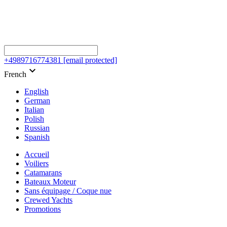
+4989716774381
[email protected]
keyboard_arrow_down
French
English
German
Italian
Polish
Russian
Spanish
Accueil
Voiliers
Catamarans
Bateaux Moteur
Sans équipage / Coque nue
Crewed Yachts
Promotions