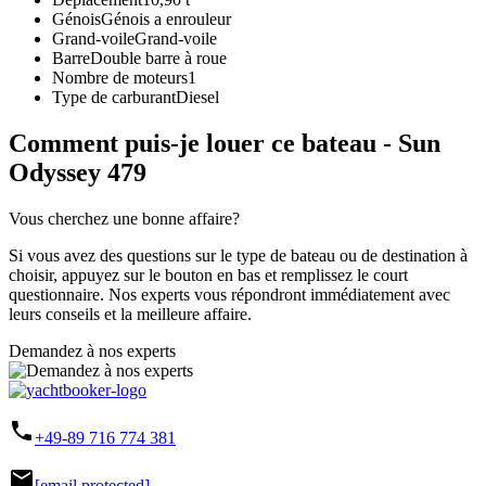
Génois
Génois a enrouleur
Grand-voile
Grand-voile
Barre
Double barre à roue
Nombre de moteurs
1
Type de carburant
Diesel
Comment puis-je louer ce bateau - Sun
Odyssey 479
Vous cherchez une bonne affaire?
Si vous avez des questions sur le type de bateau ou de destination à
choisir, appuyez sur le bouton en bas et remplissez le court
questionnaire. Nos experts vous répondront immédiatement avec
leurs conseils et la meilleure affaire.
Demandez à nos experts
phone
+49-89 716 774 381
mail
[email protected]