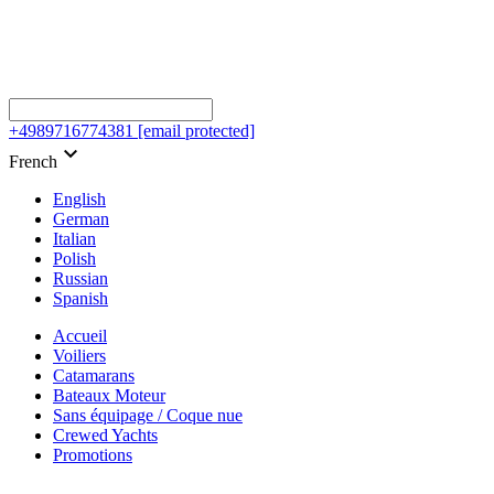
+4989716774381
[email protected]
keyboard_arrow_down
French
English
German
Italian
Polish
Russian
Spanish
Accueil
Voiliers
Catamarans
Bateaux Moteur
Sans équipage / Coque nue
Crewed Yachts
Promotions