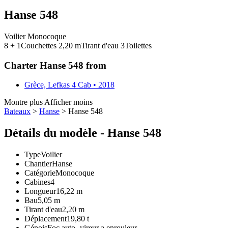
Hanse 548
Voilier
Monocoque
8 + 1
Couchettes
2,20
m
Tirant d'eau
3
Toilettes
Charter Hanse 548 from
Grèce, Lefkas
4 Cab • 2018
Montre plus
Afficher moins
Bateaux
>
Hanse
> Hanse 548
Détails du modèle - Hanse 548
Type
Voilier
Chantier
Hanse
Catégorie
Monocoque
Cabines
4
Longueur
16,22 m
Bau
5,05 m
Tirant d'eau
2,20 m
Déplacement
19,80 t
Génois
Foc auto -vireur a enrouleur