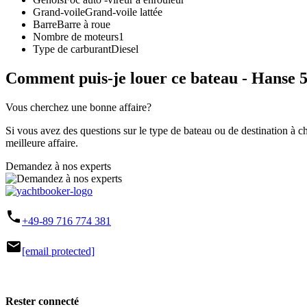
Grand-voile
Grand-voile lattée
Barre
Barre à roue
Nombre de moteurs
1
Type de carburant
Diesel
Comment puis-je louer ce bateau - Hanse 
Vous cherchez une bonne affaire?
Si vous avez des questions sur le type de bateau ou de destination à c
meilleure affaire.
Demandez à nos experts
phone
+49-89 716 774 381
mail
[email protected]
Rester connecté