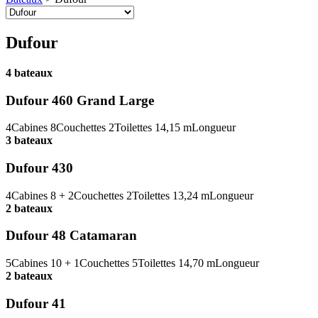
Dufour
4 bateaux
Dufour 460 Grand Large
4
Cabines
8
Couchettes
2
Toilettes
14,15 m
Longueur
3 bateaux
Dufour 430
4
Cabines
8 + 2
Couchettes
2
Toilettes
13,24 m
Longueur
2 bateaux
Dufour 48 Catamaran
5
Cabines
10 + 1
Couchettes
5
Toilettes
14,70 m
Longueur
2 bateaux
Dufour 41