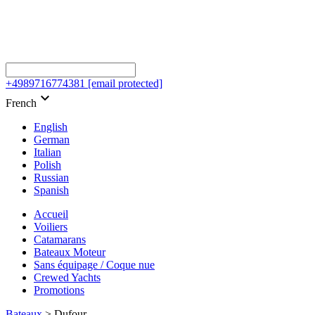
+4989716774381
[email protected]
keyboard_arrow_down
French
English
German
Italian
Polish
Russian
Spanish
Accueil
Voiliers
Catamarans
Bateaux Moteur
Sans équipage / Coque nue
Crewed Yachts
Promotions
Bateaux
>
Dufour