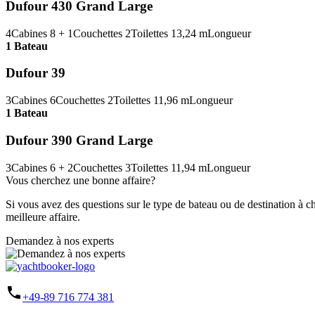
Dufour 430 Grand Large
4
Cabines
8 + 1
Couchettes
2
Toilettes
13,24 m
Longueur
1 Bateau
Dufour 39
3
Cabines
6
Couchettes
2
Toilettes
11,96 m
Longueur
1 Bateau
Dufour 390 Grand Large
3
Cabines
6 + 2
Couchettes
3
Toilettes
11,94 m
Longueur
Vous cherchez une bonne affaire?
Si vous avez des questions sur le type de bateau ou de destination à c
meilleure affaire.
Demandez à nos experts
phone
+49-89 716 774 381