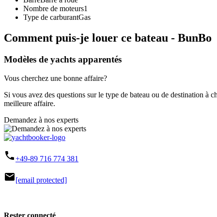
Nombre de moteurs
1
Type de carburant
Gas
Comment puis-je louer ce bateau - BunBo
Modèles de yachts apparentés
Vous cherchez une bonne affaire?
Si vous avez des questions sur le type de bateau ou de destination à c
meilleure affaire.
Demandez à nos experts
phone
+49-89 716 774 381
mail
[email protected]
Rester connecté