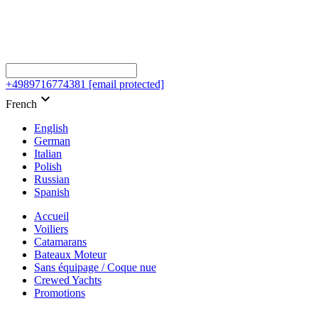
+4989716774381
[email protected]
keyboard_arrow_down
French
English
German
Italian
Polish
Russian
Spanish
Accueil
Voiliers
Catamarans
Bateaux Moteur
Sans équipage / Coque nue
Crewed Yachts
Promotions