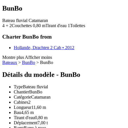
BunBo
Bateau fluvial
Catamaran
4 + 2
Couchettes
0,80
m
Tirant d'eau
1
Toilettes
Charter BunBo from
Hollande, Drachten
2 Cab • 2012
Montre plus
Afficher moins
Bateaux
>
BunBo
> BunBo
Détails du modèle - BunBo
Type
Bateau fluvial
Chantier
BunBo
Catégorie
Catamaran
Cabines
2
Longueur
11,60 m
Bau
4,65 m
Tirant d'eau
0,80 m
Déplacement
7,00 t
Barre
Barre à roue