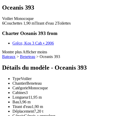
Oceanis 393
Voilier
Monocoque
6
Couchettes
1,90
m
Tirant d'eau
2
Toilettes
Charter Oceanis 393 from
Grèce, Kos
3 Cab • 2006
Montre plus
Afficher moins
Bateaux
>
Beneteau
> Oceanis 393
Détails du modèle - Oceanis 393
Type
Voilier
Chantier
Beneteau
Catégorie
Monocoque
Cabines
3
Longueur
11,95 m
Bau
3,96 m
Tirant d'eau
1,90 m
Déplacement
7,20 t
Génois
Génois a enrouleur