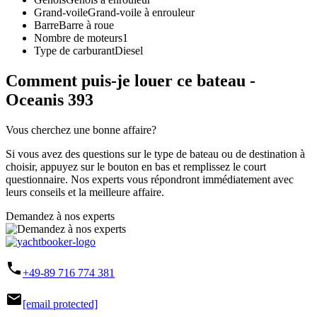
Grand-voile
Grand-voile à enrouleur
Barre
Barre à roue
Nombre de moteurs
1
Type de carburant
Diesel
Comment puis-je louer ce bateau -
Oceanis 393
Vous cherchez une bonne affaire?
Si vous avez des questions sur le type de bateau ou de destination à
choisir, appuyez sur le bouton en bas et remplissez le court
questionnaire. Nos experts vous répondront immédiatement avec
leurs conseils et la meilleure affaire.
Demandez à nos experts
phone
+49-89 716 774 381
mail
[email protected]