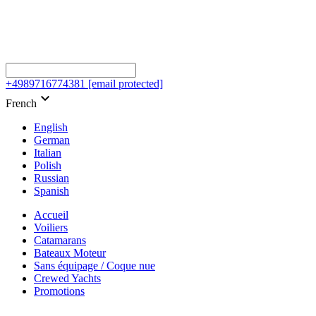
+4989716774381
[email protected]
keyboard_arrow_down
French
English
German
Italian
Polish
Russian
Spanish
Accueil
Voiliers
Catamarans
Bateaux Moteur
Sans équipage / Coque nue
Crewed Yachts
Promotions