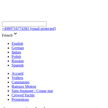
+4989716774381
[email protected]
keyboard_arrow_down
French
English
German
Italian
Polish
Russian
Spanish
Accueil
Voiliers
Catamarans
Bateaux Moteur
Sans équipage / Coque nue
Crewed Yachts
Promotions