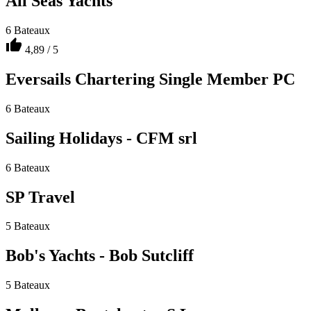
All Seas Yachts
6 Bateaux
thumb_up
4,89 / 5
Eversails Chartering Single Member PC
6 Bateaux
Sailing Holidays - CFM srl
6 Bateaux
SP Travel
5 Bateaux
Bob's Yachts - Bob Sutcliff
5 Bateaux