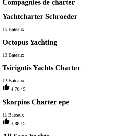
Compagnies de charter
Yachtcharter Schroeder
15 Bateaux
Octopus Yachting
13 Bateaux
Tsirigotis Yachts Charter
13 Bateaux
thumb_up
4,70 / 5
Skorpios Charter epe
11 Bateaux
thumb_up
3,88 / 5